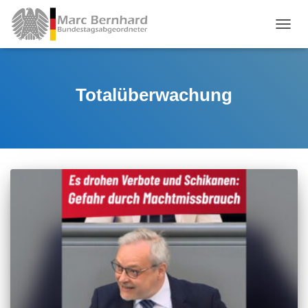
TOGGL
Totalüberwachung