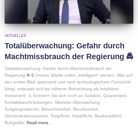
AKTUELLES
Totalüberwachung: Gefahr durch
Machtmissbrauch der Regierung 🚔
Totalüberwachung: Gefahr durch Machtmissbrauch der
Regierung 🚔 🔒 Unsere Städte sollen „intelligent“ werden. Was auf
den ersten Blick spannend und nach technologischem Fortschritt
klingt, entpuppt sich bei näherer Betrachtung als totalitäres
Instrument. ⚠️ Erinnern Sie sich noch an Isolation, Quarantäne,
Kontaktbeschränkungen, Silvester-Überwachung,
Ausgangssperren, Besuchsverbot, Berufsverbot,
Demonstrationsverbot, Testpflicht, Impfpflicht, Maskenpflicht,
Bußgelder
Read more…