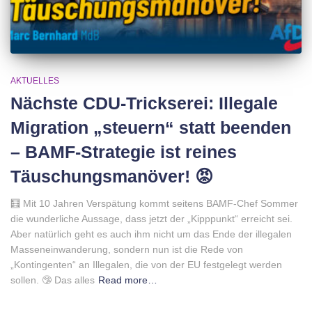
AKTUELLES
Nächste CDU-Trickserei: Illegale
Migration „steuern“ statt beenden
– BAMF-Strategie ist reines
Täuschungsmanöver! 😡
🧮 Mit 10 Jahren Verspätung kommt seitens BAMF-Chef Sommer
die wunderliche Aussage, dass jetzt der „Kipppunkt“ erreicht sei.
Aber natürlich geht es auch ihm nicht um das Ende der illegalen
Masseneinwanderung, sondern nun ist die Rede von
„Kontingenten“ an Illegalen, die von der EU festgelegt werden
sollen. 🤥 Das alles
Read more…