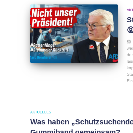
AK
S

😱 
was
den
las
kap
Sta
Ein
AKTUELLES
Was haben „Schutzsuchende“
Gummiband gemeinsam?