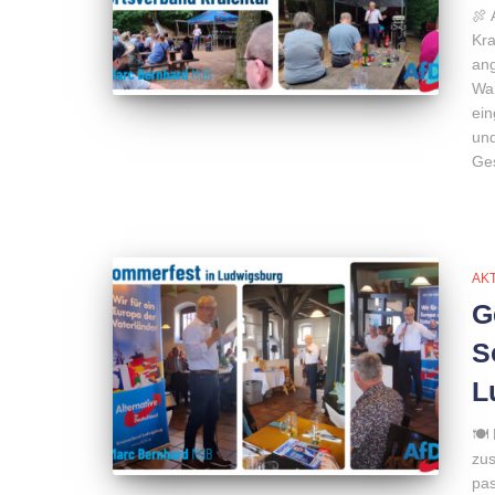
🍖
Kra
ang
Wal
ein
un
Ges
AK
G
S
L
🍽 
zus
pa