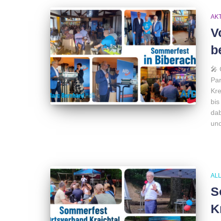
AK
V
b
🎤
Par
Kre
bis
dab
und
AL
S
K