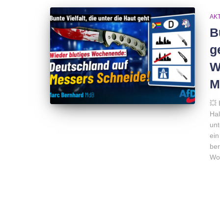
AK
B
g
W
M
💥 
Hal
unt
ein
ber
Wo