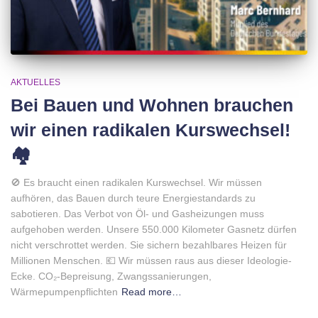
AKTUELLES
Bei Bauen und Wohnen brauchen
wir einen radikalen Kurswechsel!
🏘
🚫 Es braucht einen radikalen Kurswechsel. Wir müssen
aufhören, das Bauen durch teure Energiestandards zu
sabotieren. Das Verbot von Öl- und Gasheizungen muss
aufgehoben werden. Unsere 550.000 Kilometer Gasnetz dürfen
nicht verschrottet werden. Sie sichern bezahlbares Heizen für
Millionen Menschen. 💶 Wir müssen raus aus dieser Ideologie-
Ecke. CO₂-Bepreisung, Zwangssanierungen,
Wärmepumpenpflichten
Read more…