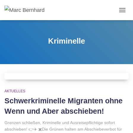
TOGGL
Kriminelle
AKTUELLES
Schwerkriminelle Migranten ohne
Wenn und Aber abschieben!
Grenzen schließen, Kriminelle und Ausreisepflichtige sofort
abschieben! 👉✈️ ✖️Die Grünen halten am Abschiebeverbot für