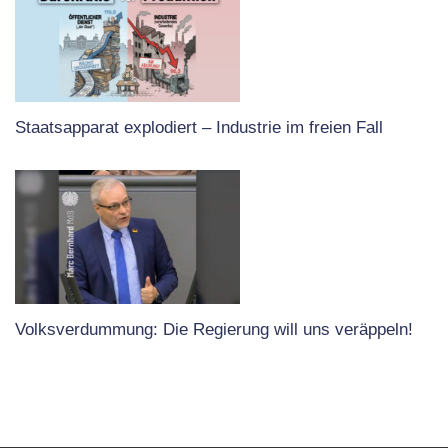
Staatsapparat explodiert – Industrie im freien Fall
Volksverdummung: Die Regierung will uns veräppeln!