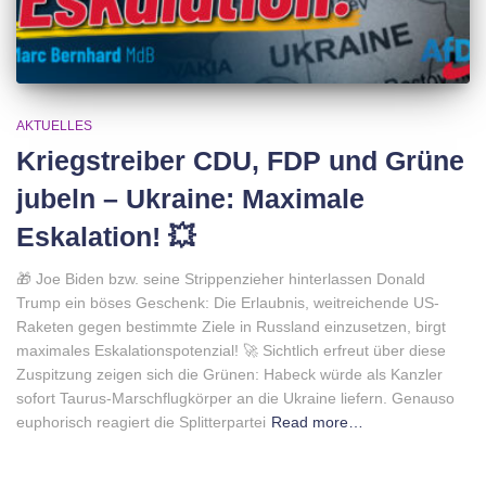
AKTUELLES
Kriegstreiber CDU, FDP und Grüne
jubeln – Ukraine: Maximale
Eskalation! 💥
🎁 Joe Biden bzw. seine Strippenzieher hinterlassen Donald
Trump ein böses Geschenk: Die Erlaubnis, weitreichende US-
Raketen gegen bestimmte Ziele in Russland einzusetzen, birgt
maximales Eskalationspotenzial! 🚀 Sichtlich erfreut über diese
Zuspitzung zeigen sich die Grünen: Habeck würde als Kanzler
sofort Taurus-Marschflugkörper an die Ukraine liefern. Genauso
euphorisch reagiert die Splitterpartei
Read more…