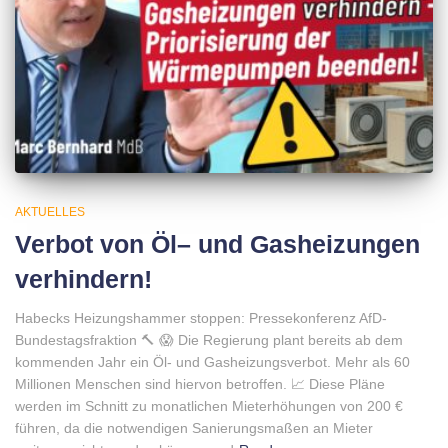
AKTUELLES
Verbot von Öl– und Gasheizungen
verhindern!
Habecks Heizungshammer stoppen: Pressekonferenz AfD-
Bundestagsfraktion 🔨 😱 Die Regierung plant bereits ab dem
kommenden Jahr ein Öl- und Gasheizungsverbot. Mehr als 60
Millionen Menschen sind hiervon betroffen. 📈 Diese Pläne
werden im Schnitt zu monatlichen Mieterhöhungen von 200 €
führen, da die notwendigen Sanierungsmaßen an Mieter