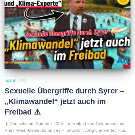
AKTUELLES
Sexuelle Übergriffe durch Syrer –
„Klimawandel“ jetzt auch im
Freibad ⚠️
☀️ Deutschland, Sommer 2025: Im Freibad von Gelnhausen im
Rhein-Main-Gebiet kommt es – natürlich „völlig unerwartet“ – zu