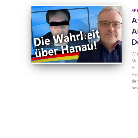
AK
A
A
D
Wie
Mac
Sch
Per
den
bew