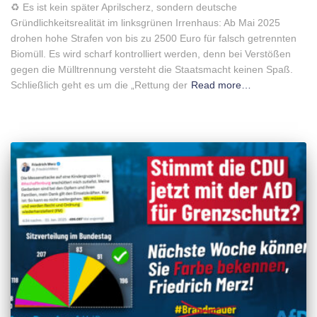
♻️ Es ist kein später Aprilscherz, sondern deutsche
Gründlichkeitsrealität im linksgrünen Irrenhaus: Ab Mai 2025
drohen hohe Strafen von bis zu 2500 Euro für falsch getrennten
Biomüll. Es wird scharf kontrolliert werden, denn bei Verstößen
gegen die Mülltrennung versteht die Staatsmacht keinen Spaß.
Schließlich geht es um die „Rettung der
Read more…