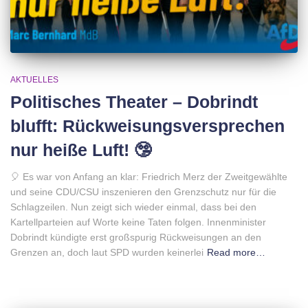
AKTUELLES
Politisches Theater – Dobrindt
blufft: Rückweisungsversprechen
nur heiße Luft! 🤥
🎈 Es war von Anfang an klar: Friedrich Merz der Zweitgewählte
und seine CDU/CSU inszenieren den Grenzschutz nur für die
Schlagzeilen. Nun zeigt sich wieder einmal, dass bei den
Kartellparteien auf Worte keine Taten folgen. Innenminister
Dobrindt kündigte erst großspurig Rückweisungen an den
Grenzen an, doch laut SPD wurden keinerlei
Read more…