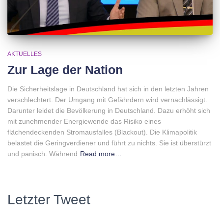
AKTUELLES
Zur Lage der Nation
Die Sicherheitslage in Deutschland hat sich in den letzten Jahren
verschlechtert. Der Umgang mit Gefährdern wird vernachlässigt.
Darunter leidet die Bevölkerung in Deutschland. Dazu erhöht sich
mit zunehmender Energiewende das Risiko eines
flächendeckenden Stromausfalles (Blackout). Die Klimapolitik
belastet die Geringverdiener und führt zu nichts. Sie ist überstürzt
und panisch. Während
Read more…
Letzter Tweet