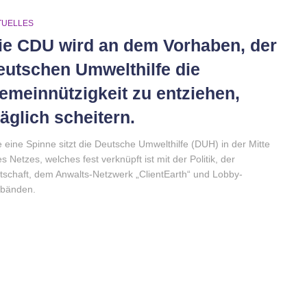
TUELLES
ie CDU wird an dem Vorhaben, der
eutschen Umwelthilfe die
emeinnützigkeit zu entziehen,
läglich scheitern.
 eine Spinne sitzt die Deutsche Umwelthilfe (DUH) in der Mitte
es Netzes, welches fest verknüpft ist mit der Politik, der
tschaft, dem Anwalts-Netzwerk „ClientEarth“ und Lobby-
rbänden.