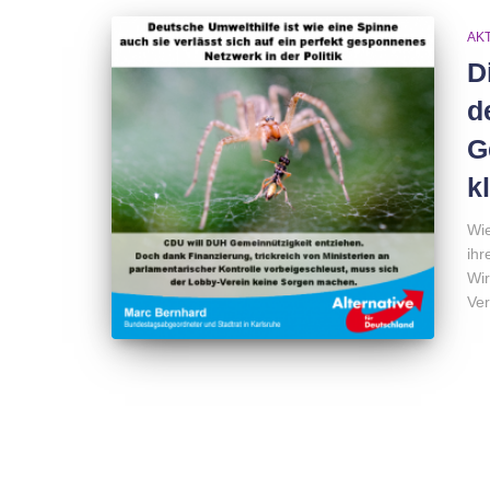
AK
D
d
G
k
Wie
ihr
Wir
Ve