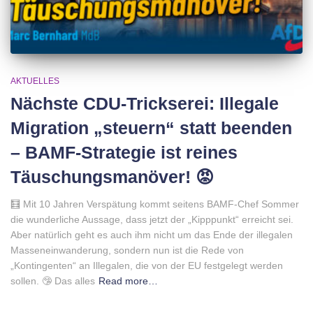
AKTUELLES
Nächste CDU-Trickserei: Illegale
Migration „steuern“ statt beenden
– BAMF-Strategie ist reines
Täuschungsmanöver! 😡
🧮 Mit 10 Jahren Verspätung kommt seitens BAMF-Chef Sommer
die wunderliche Aussage, dass jetzt der „Kipppunkt“ erreicht sei.
Aber natürlich geht es auch ihm nicht um das Ende der illegalen
Masseneinwanderung, sondern nun ist die Rede von
„Kontingenten“ an Illegalen, die von der EU festgelegt werden
sollen. 🤥 Das alles
Read more…