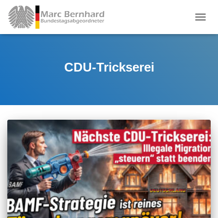
TOGGL
CDU-Trickserei