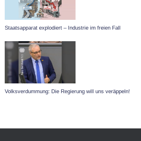
Staatsapparat explodiert – Industrie im freien Fall
Volksverdummung: Die Regierung will uns veräppeln!