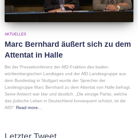
AKTUELLES
Marc Bernhard äußert sich zu dem
Attentat in Halle
Bei der Pressekonferenz der AfD-Fraktion des baden-
württembergischen Landtages und der AfD Landesgruppe aus
dem Bundestag in Stuttgart wurde der Sprecher der
Landesgruppe Marc Bernhard zu dem Attentat von Halle befragt.
Seine Antwort war klar und deutlich. „Die einzige Partei, welche
das jüdische Leben in Deutschland konsequent schützt, ist die
AfD!“
Read more…
Letzter Tweet