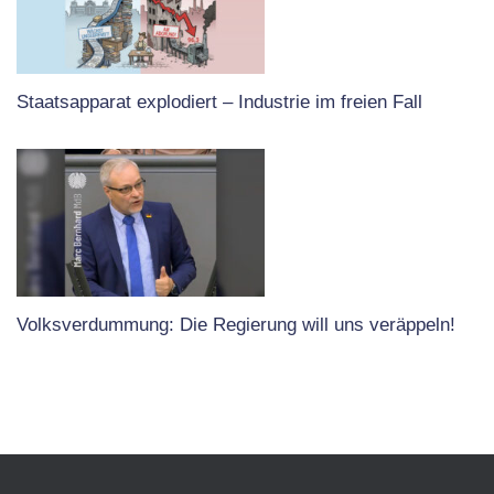
Staatsapparat explodiert – Industrie im freien Fall
Volksverdummung: Die Regierung will uns veräppeln!