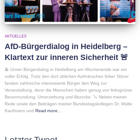
AKTUELLES
AfD-Bürgerdialog in Heidelberg –
Klartext zur inneren Sicherheit 🚨
🎤 Unser Bürgerdialog in Heidelberg am Wochenende war ein
voller Erfolg. Trotz den dort üblichen Aufmärschen linker Störer
fanden zahlreiche interessierte Bürger den Weg zur
Veranstaltung, denn die Menschen haben genug von linksgrüner
Bevormundung, Umerziehung und Abzocke. 🔪 Neben meiner
Rede sowie den Beiträgen meiner Bundestagskollegen Dr. Malte
Kaufmann und
Read more…
Letzter Tweet