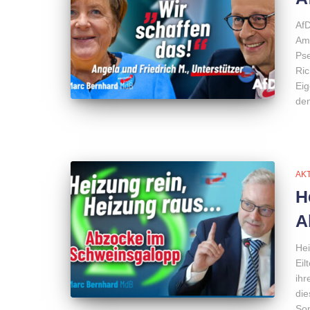
AfD
Amp
Pse
Ric
Eig
de
AK
H
A
Hei
Eil
ihr
die
Som