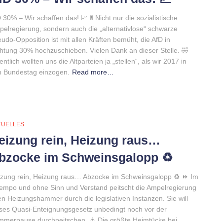
 30% – Wir schaffen das! 📈 🚦 Nicht nur die sozialistische
elregierung, sondern auch die „alternativlose“ schwarze
udo-Opposition ist mit allen Kräften bemüht, die AfD in
htung 30% hochzuschieben. Vielen Dank an dieser Stelle. 🤣
entlich wollten uns die Altparteien ja „stellen“, als wir 2017 in
n Bundestag einzogen.
Read more…
TUELLES
eizung rein, Heizung raus…
bzocke im Schweinsgalopp ♻️
zung rein, Heizung raus… Abzocke im Schweinsgalopp ♻️ ⏩ Im
tempo und ohne Sinn und Verstand peitscht die Ampelregierung
en Heizungshammer durch die legislativen Instanzen. Sie will
ses Quasi-Enteignungsgesetz unbedingt noch vor der
merpause durchpeitschen. ⚠️ Die größte Heimtücke bei