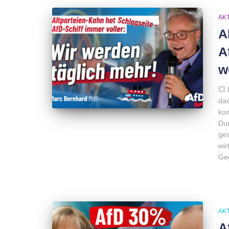
AK
A
A
w
💥 
das
kom
Dur
ges
wir
Geg
AK
A