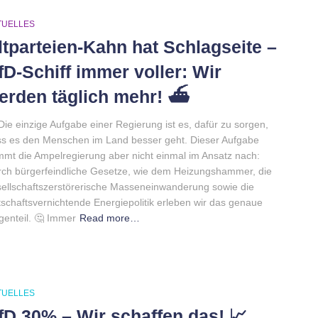
TUELLES
ltparteien-Kahn hat Schlagseite –
fD-Schiff immer voller: Wir
erden täglich mehr! ⛴
Die einzige Aufgabe einer Regierung ist es, dafür zu sorgen,
s es den Menschen im Land besser geht. Dieser Aufgabe
mt die Ampelregierung aber nicht einmal im Ansatz nach:
ch bürgerfeindliche Gesetze, wie dem Heizungshammer, die
ellschaftszerstörerische Masseneinwanderung sowie die
tschaftsvernichtende Energiepolitik erleben wir das genaue
enteil. 🤔 Immer
Read more…
TUELLES
fD 30% – Wir schaffen das! 📈