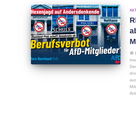
AK
R
a
M
🚫 
mac
Dem
dro
aus
Mit
Art