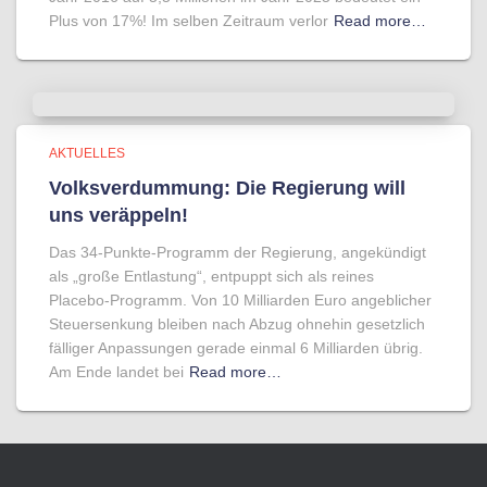
Plus von 17%! Im selben Zeitraum verlor
Read more…
AKTUELLES
Volksverdummung: Die Regierung will
uns veräppeln!
Das 34-Punkte-Programm der Regierung, angekündigt
als „große Entlastung“, entpuppt sich als reines
Placebo-Programm. Von 10 Milliarden Euro angeblicher
Steuersenkung bleiben nach Abzug ohnehin gesetzlich
fälliger Anpassungen gerade einmal 6 Milliarden übrig.
Am Ende landet bei
Read more…