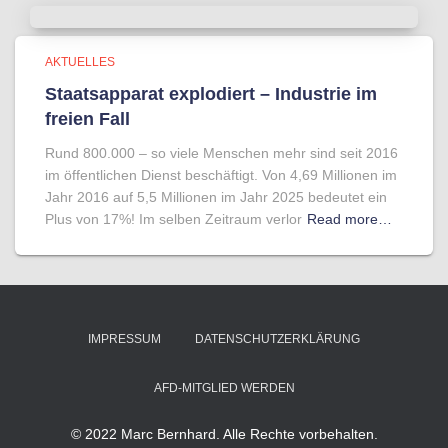
AKTUELLES
Staatsapparat explodiert – Industrie im
freien Fall
Rund 800.000 – so viele Menschen mehr sind seit 2016
im öffentlichen Dienst beschäftigt. Von 4,69 Millionen im
Jahr 2016 auf 5,5 Millionen im Jahr 2025 bedeutet ein
Plus von 17%! Im selben Zeitraum verlor
Read more…
IMPRESSUM
DATENSCHUTZERKLÄRUNG
AFD-MITGLIED WERDEN
© 2022 Marc Bernhard. Alle Rechte vorbehalten.