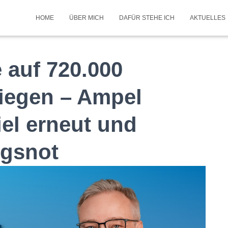
HOME
ÜBER MICH
DAFÜR STEHE ICH
AKTUELLES
 auf 720.000
iegen – Ampel
iel erneut und
gsnot