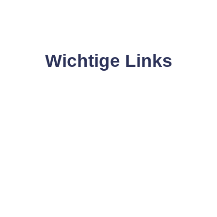
Wichtige Links
Hier gelangen Sie schnell zu den wichtigsten Seiten.
mine
Magazin
BLACKO
Blick-/Brenn-/Stand-PUNKTE
SOMMERKAMPAGNE