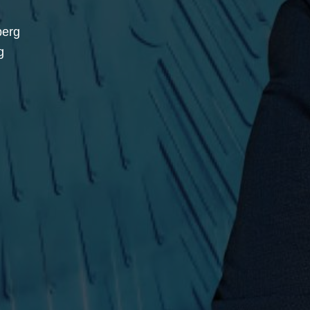
berg
g