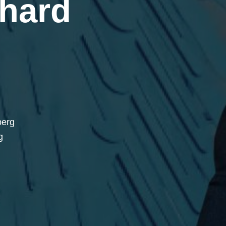
hard
berg
g