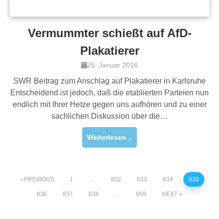
Vermummter schießt auf AfD-
Plakatierer
25. Januar 2016
SWR Beitrag zum Anschlag auf Plakatierer in Karlsruhe
Entscheidend ist jedoch, daß die etablierten Parteien nun
endlich mit Ihrer Hetze gegen uns aufhören und zu einer
sachlichen Diskussion über die…
Weiterlesen ..
PREVIOUS
1
…
832
833
834
835
836
837
838
…
859
NEXT