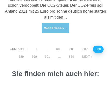
schon verdoppelt: Die CO2-Steuer. Der CO2-Preis soll
Anfang 2021 mit 25 Euro pro Tonne deutlich höher starten
als mit den…
Weiterlesen ..
PREVIOUS
1
…
685
686
687
688
689
690
691
…
859
NEXT
Sie finden mich auch hier: