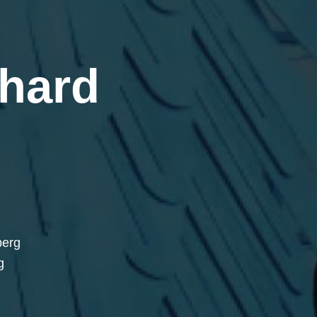
hard
berg
g