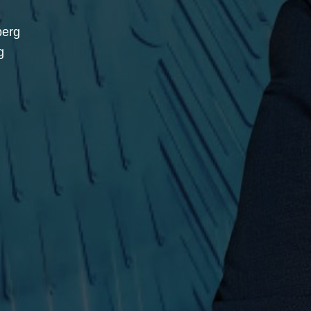
berg
g