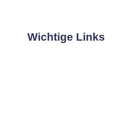
Wichtige Links
Hier gelangen Sie schnell zu den wichtigsten Seiten.
mine
Magazin
BLACKO
Blick-/Brenn-/Stand-PUNKTE
SOMMERKAMPAGNE