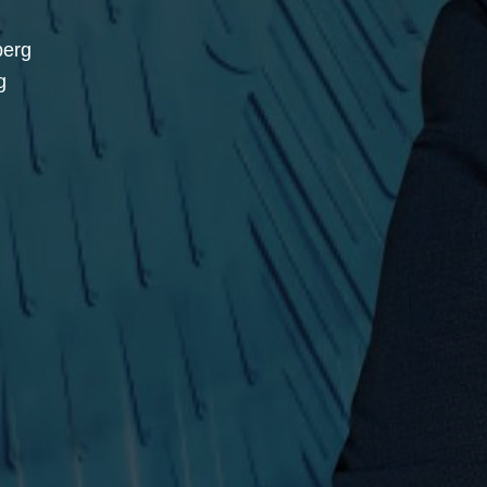
berg
g