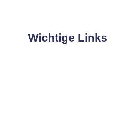
Wichtige Links
Hier gelangen Sie schnell zu den wichtigsten Seiten.
mine
Magazin
BLACKO
Blick-/Brenn-/Stand-PUNKTE
SOMMERKAMPAGNE