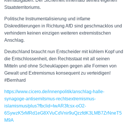
Kernaufgaben: Der Sicherheit innerhalb seines eigenen
Staatsterritoriums.
Politische Instrumentalisierung und infame
Diskreditierungen in Richtung AfD sind geschmacklos und
verhindern keinen einzigen weiteren extremistischen
Anschlag.
Deutschland braucht nun Entscheider mit kühlem Kopf und
die Entschlossenheit, den Rechtsstaat mit all seinen
Mitteln und ohne Scheuklappen gegen alle Formen von
Gewalt und Extremismus konsequent zu verteidigen!
#Bernhard
https://www.cicero.de/innenpolitik/anschlag-halle-
synagoge-antisemitsmus-rechtsextremismus-
islamismus/plus?fbclid=IwAR3fcsx-oO2-
6SywzK5rMRd1eG8XVuCdVnir9uQzzfdK3LMB7ZrNneT5
M9A