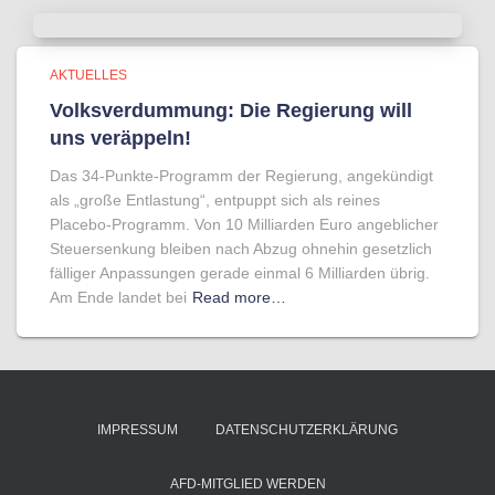
AKTUELLES
Volksverdummung: Die Regierung will
uns veräppeln!
Das 34-Punkte-Programm der Regierung, angekündigt
als „große Entlastung“, entpuppt sich als reines
Placebo-Programm. Von 10 Milliarden Euro angeblicher
Steuersenkung bleiben nach Abzug ohnehin gesetzlich
fälliger Anpassungen gerade einmal 6 Milliarden übrig.
Am Ende landet bei
Read more…
IMPRESSUM
DATENSCHUTZERKLÄRUNG
AFD-MITGLIED WERDEN