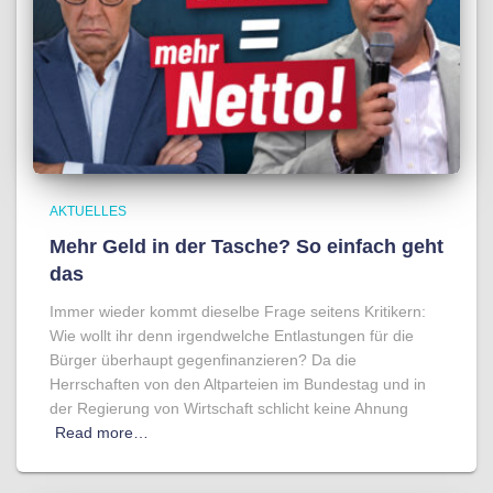
AKTUELLES
Mehr Geld in der Tasche? So einfach geht
das
Immer wieder kommt dieselbe Frage seitens Kritikern:
Wie wollt ihr denn irgendwelche Entlastungen für die
Bürger überhaupt gegenfinanzieren? Da die
Herrschaften von den Altparteien im Bundestag und in
der Regierung von Wirtschaft schlicht keine Ahnung
Read more…