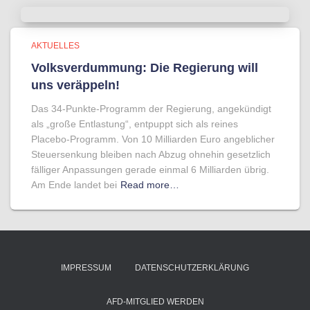
AKTUELLES
Volksverdummung: Die Regierung will
uns veräppeln!
Das 34-Punkte-Programm der Regierung, angekündigt
als „große Entlastung“, entpuppt sich als reines
Placebo-Programm. Von 10 Milliarden Euro angeblicher
Steuersenkung bleiben nach Abzug ohnehin gesetzlich
fälliger Anpassungen gerade einmal 6 Milliarden übrig.
Am Ende landet bei
Read more…
IMPRESSUM
DATENSCHUTZERKLÄRUNG
AFD-MITGLIED WERDEN