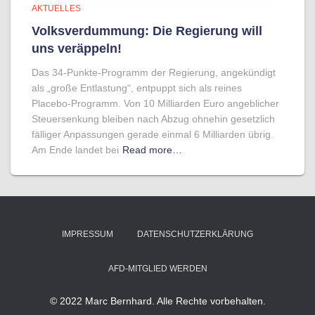
AKTUELLES
Volksverdummung: Die Regierung will
uns veräppeln!
Das 34-Punkte-Programm der Regierung, angekündigt
als „große Entlastung“, entpuppt sich als reines
Placebo-Programm. Von 10 Milliarden Euro angeblicher
Steuersenkung bleiben nach Abzug ohnehin gesetzlich
fälliger Anpassungen gerade einmal 6 Milliarden übrig.
Am Ende landet bei
Read more…
IMPRESSUM
DATENSCHUTZERKLÄRUNG
AFD-MITGLIED WERDEN
© 2022 Marc Bernhard. Alle Rechte vorbehalten.