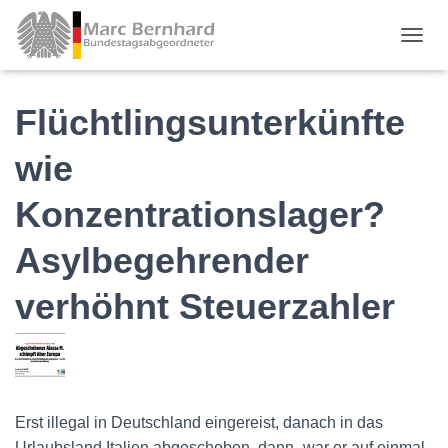
TOGGL
Flüchtlingsunterkünfte
wie
Konzentrationslager?
Asylbegehrender
verhöhnt Steuerzahler
Erst illegal in Deutschland eingereist, danach in das
Urlaubsland Italien abgeschoben, dann „war er auf einmal