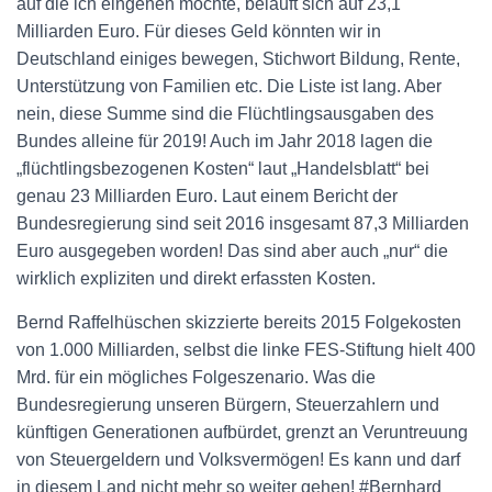
auf die ich eingehen möchte, beläuft sich auf 23,1
Milliarden Euro. Für dieses Geld könnten wir in
Deutschland einiges bewegen, Stichwort Bildung, Rente,
Unterstützung von Familien etc. Die Liste ist lang. Aber
nein, diese Summe sind die Flüchtlingsausgaben des
Bundes alleine für 2019! Auch im Jahr 2018 lagen die
„flüchtlingsbezogenen Kosten“ laut „Handelsblatt“ bei
genau 23 Milliarden Euro. Laut einem Bericht der
Bundesregierung sind seit 2016 insgesamt 87,3 Milliarden
Euro ausgegeben worden! Das sind aber auch „nur“ die
wirklich expliziten und direkt erfassten Kosten.
Bernd Raffelhüschen skizzierte bereits 2015 Folgekosten
von 1.000 Milliarden, selbst die linke FES-Stiftung hielt 400
Mrd. für ein mögliches Folgeszenario. Was die
Bundesregierung unseren Bürgern, Steuerzahlern und
künftigen Generationen aufbürdet, grenzt an Veruntreuung
von Steuergeldern und Volksvermögen! Es kann und darf
in diesem Land nicht mehr so weiter gehen! #Bernhard