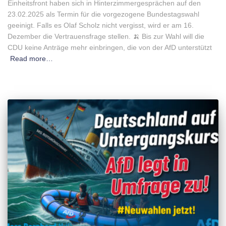
Einheitsfront haben sich in Hinterzimmergesprächen auf den
23.02.2025 als Termin für die vorgezogene Bundestagswahl
geeinigt. Falls es Olaf Scholz nicht vergisst, wird er am 16.
Dezember die Vertrauensfrage stellen. 🍌 Bis zur Wahl will die
CDU keine Anträge mehr einbringen, die von der AfD unterstützt
Read more…