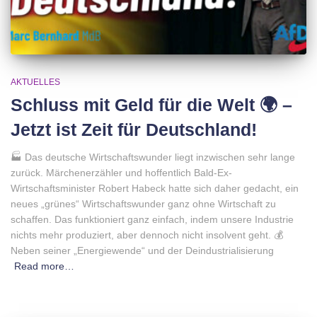
AKTUELLES
Schluss mit Geld für die Welt 🌍 –
Jetzt ist Zeit für Deutschland!
🏭 Das deutsche Wirtschaftswunder liegt inzwischen sehr lange
zurück. Märchenerzähler und hoffentlich Bald-Ex-
Wirtschaftsminister Robert Habeck hatte sich daher gedacht, ein
neues „grünes“ Wirtschaftswunder ganz ohne Wirtschaft zu
schaffen. Das funktioniert ganz einfach, indem unsere Industrie
nichts mehr produziert, aber dennoch nicht insolvent geht. 💰
Neben seiner „Energiewende“ und der Deindustrialisierung
Read more…