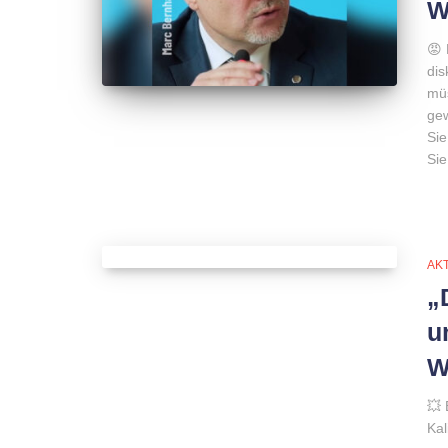
W
😡
dis
müs
gew
Sie
Sie
AK
„
u
W
💥 
Kal