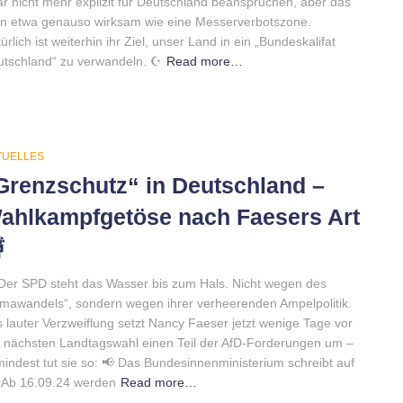
r nicht mehr explizit für Deutschland beanspruchen, aber das
 in etwa genauso wirksam wie eine Messerverbotszone.
ürlich ist weiterhin ihr Ziel, unser Land in ein „Bundeskalifat
tschland“ zu verwandeln. ☪️
Read more…
TUELLES
Grenzschutz“ in Deutschland –
ahlkampfgetöse nach Faesers Art

Der SPD steht das Wasser bis zum Hals. Nicht wegen des
imawandels“, sondern wegen ihrer verheerenden Ampelpolitik.
 lauter Verzweiflung setzt Nancy Faeser jetzt wenige Tage vor
 nächsten Landtagswahl einen Teil der AfD-Forderungen um –
indest tut sie so: 📢 Das Bundesinnenministerium schreibt auf
„Ab 16.09.24 werden
Read more…