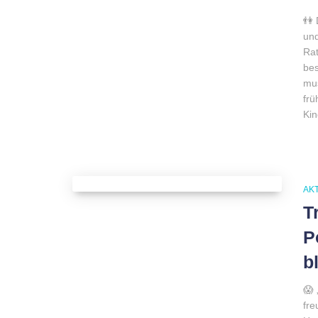
👫 
und
Ra
bes
mus
frü
Kin
AK
T
P
b
😱 
fre