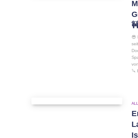
M
G

😎 
sei
Doc
Spa
von
🔪 
AL
E
L
I