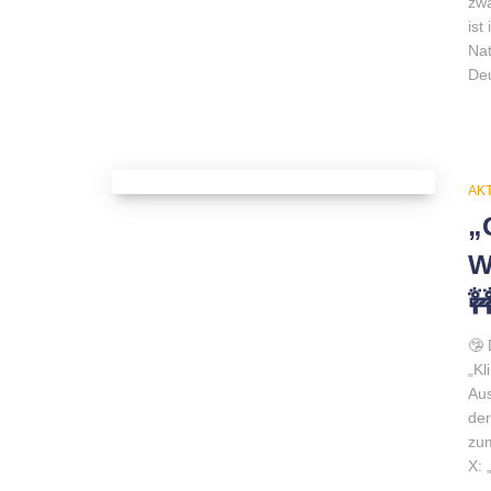
zwa
ist
Nat
Deu
AK
„
W

🤥 
„Kl
Aus
der
zum
X: 