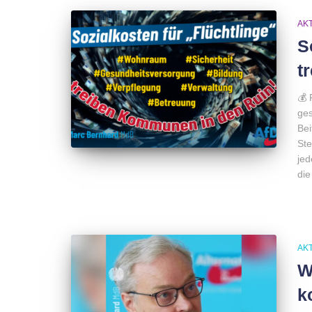
AK
S
t
💰 
ges
Bei
Ste
jed
die
AK
W
k