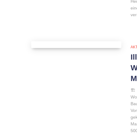
Heu
ein
ver
AK
I
W
M
🏗 
Woh
Bau
Vor
gek
Ma
50