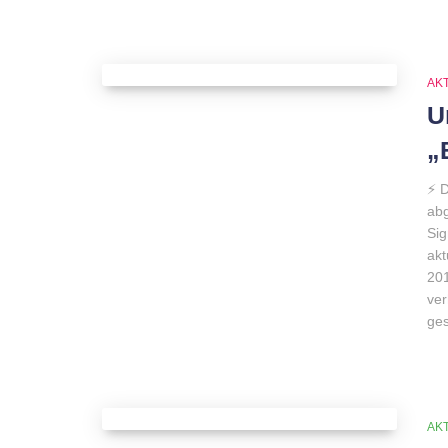
AK
U
„
⚡️ 
abg
Sig
akt
201
ver
ge
AK