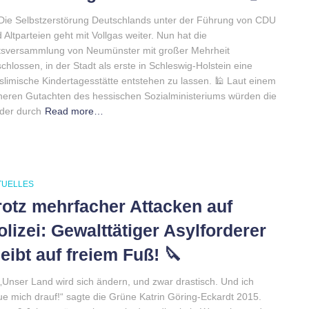
Die Selbstzerstörung Deutschlands unter der Führung von CDU
 Altparteien geht mit Vollgas weiter. Nun hat die
tsversammlung von Neumünster mit großer Mehrheit
chlossen, in der Stadt als erste in Schleswig-Holstein eine
limische Kindertagesstätte entstehen zu lassen. 🕌 Laut einem
heren Gutachten des hessischen Sozialministeriums würden die
der durch
Read more…
TUELLES
rotz mehrfacher Attacken auf
olizei: Gewalttätiger Asylforderer
leibt auf freiem Fuß! 🔪
„Unser Land wird sich ändern, und zwar drastisch. Und ich
ue mich drauf!“ sagte die Grüne Katrin Göring-Eckardt 2015.