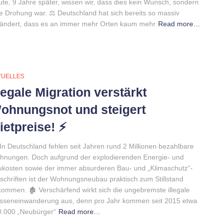
te, 9 Jahre später, wissen wir, dass dies kein Wunsch, sondern
e Drohung war. ⚖️ Deutschland hat sich bereits so massiv
ändert, dass es an immer mehr Orten kaum mehr
Read more…
TUELLES
llegale Migration verstärkt
ohnungsnot und steigert
ietpreise! ⚡️
In Deutschland fehlen seit Jahren rund 2 Millionen bezahlbare
nungen. Doch aufgrund der explodierenden Energie- und
kosten sowie der immer absurderen Bau- und „Klimaschutz“-
schriften ist der Wohnungsneubau praktisch zum Stillstand
ommen. 🏚 Verschärfend wirkt sich die ungebremste illegale
sseneinwanderung aus, denn pro Jahr kommen seit 2015 etwa
0.000 „Neubürger“
Read more…