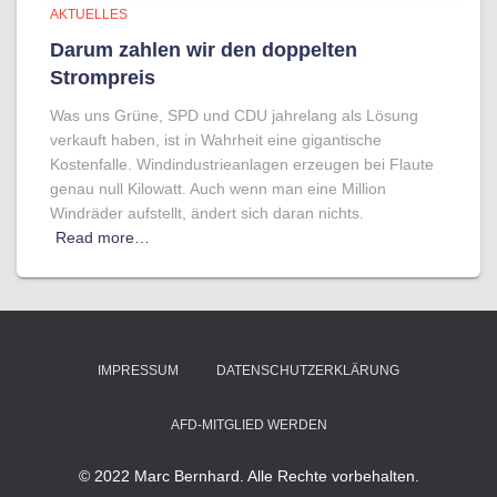
AKTUELLES
Darum zahlen wir den doppelten
Strompreis
Was uns Grüne, SPD und CDU jahrelang als Lösung
verkauft haben, ist in Wahrheit eine gigantische
Kostenfalle. Windindustrieanlagen erzeugen bei Flaute
genau null Kilowatt. Auch wenn man eine Million
Windräder aufstellt, ändert sich daran nichts.
Read more…
IMPRESSUM
DATENSCHUTZERKLÄRUNG
AFD-MITGLIED WERDEN
© 2022 Marc Bernhard. Alle Rechte vorbehalten.