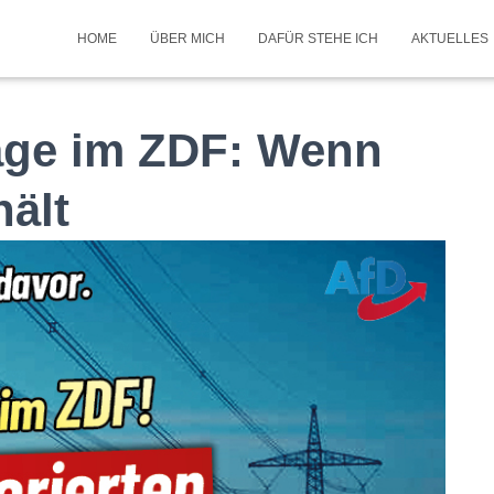
HOME
ÜBER MICH
DAFÜR STEHE ICH
AKTUELLES
age im ZDF: Wenn
hält