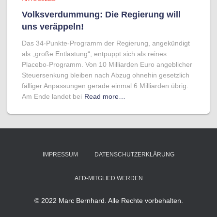
Volksverdummung: Die Regierung will
uns veräppeln!
Das 34-Punkte-Programm der Regierung, angekündigt
als „große Entlastung“, entpuppt sich als reines
Placebo-Programm. Von 10 Milliarden Euro angeblicher
Steuersenkung bleiben nach Abzug ohnehin gesetzlich
fälliger Anpassungen gerade einmal 6 Milliarden übrig.
Am Ende landet bei
Read more…
IMPRESSUM
DATENSCHUTZERKLÄRUNG
AFD-MITGLIED WERDEN
© 2022 Marc Bernhard. Alle Rechte vorbehalten.