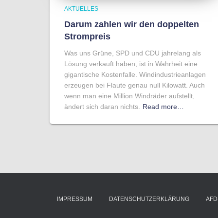
AKTUELLES
Darum zahlen wir den doppelten
Strompreis
Was uns Grüne, SPD und CDU jahrelang als
Lösung verkauft haben, ist in Wahrheit eine
gigantische Kostenfalle. Windindustrieanlagen
erzeugen bei Flaute genau null Kilowatt. Auch
wenn man eine Million Windräder aufstellt,
ändert sich daran nichts.
Read more…
IMPRESSUM
DATENSCHUTZERKLÄRUNG
AFD