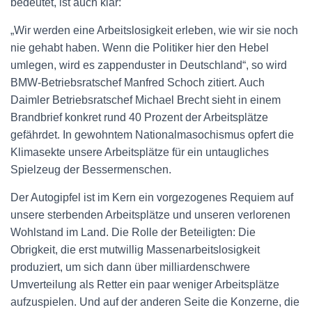
bedeutet, ist auch klar:
„
Wir werden eine Arbeitslosigkeit erleben, wie wir sie noch
nie gehabt haben. Wenn die Politiker hier den Hebel
umlegen, wird es zappenduster in Deutschland“, so wird
BMW-Betriebsratschef Manfred Schoch zitiert. Auch
Daimler Betriebsratschef
Michael Brech
t
sieht in einem
Brandbrief konkret rund 40 Prozent der Arbeitsplätze
gefährdet
.
In gewohntem Nationalmasochismus opfert die
Klimasekte unsere Arbeitsplätze für ein untaugliches
Spielzeug der Bessermenschen.
Der Autogipfel ist
im Kern
ein vorgezogenes Requiem
auf
unsere sterbende
n
Arbeitsplätze und unseren
verlorenen
Wohlstand im Land. Die Rolle der Beteiligten: Die
Obrigkeit, die erst
mutwillig
Massenarbeitslosigkeit
produziert, um sich dann über milliardenschwere
Umverteilung als Retter
ein paar weniger
Arbeitsplätze
aufzuspielen. Und auf der anderen Seite die Konzerne, die