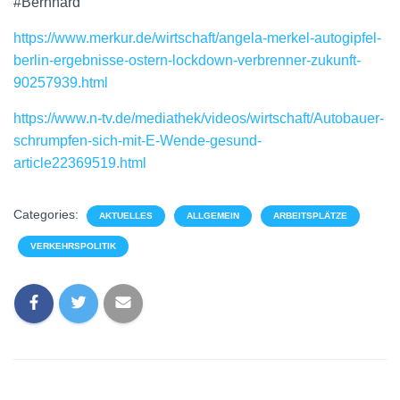
#Bernhard
https://www.merkur.de/wirtschaft/angela-merkel-autogipfel-
berlin-ergebnisse-ostern-lockdown-verbrenner-zukunft-
90257939.html
https://www.n-tv.de/mediathek/videos/wirtschaft/Autobauer-
schrumpfen-sich-mit-E-Wende-gesund-
article22369519.html
Categories:
AKTUELLES
ALLGEMEIN
ARBEITSPLÄTZE
VERKEHRSPOLITIK