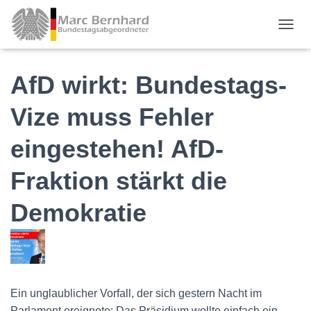
TOGGL
AfD wirkt: Bundestags-
Vize muss Fehler
eingestehen! AfD-
Fraktion stärkt die
Demokratie
Ein unglaublicher Vorfall, der sich gestern Nacht im
Parlament ereignete: Das Präsidium wollte einfach ein