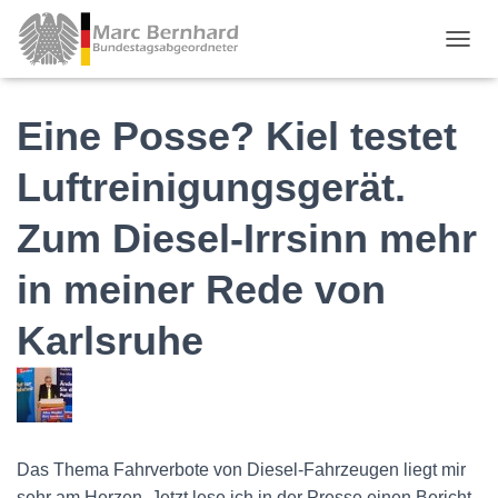
TOGGL
Eine Posse? Kiel testet
Luftreinigungsgerät.
Zum Diesel-Irrsinn mehr
in meiner Rede von
Karlsruhe
Das Thema Fahrverbote von Diesel-Fahrzeugen liegt mir
sehr am Herzen. Jetzt lese ich in der Presse einen Bericht,