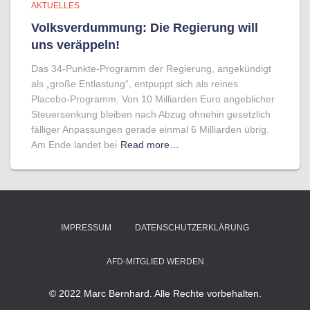
AKTUELLES
Volksverdummung: Die Regierung will
uns veräppeln!
Das 34-Punkte-Programm der Regierung, angekündigt
als „große Entlastung“, entpuppt sich als reines
Placebo-Programm. Von 10 Milliarden Euro angeblicher
Steuersenkung bleiben nach Abzug ohnehin gesetzlich
fälliger Anpassungen gerade einmal 6 Milliarden übrig.
Am Ende landet bei
Read more…
IMPRESSUM
DATENSCHUTZERKLÄRUNG
AFD-MITGLIED WERDEN
© 2022 Marc Bernhard. Alle Rechte vorbehalten.