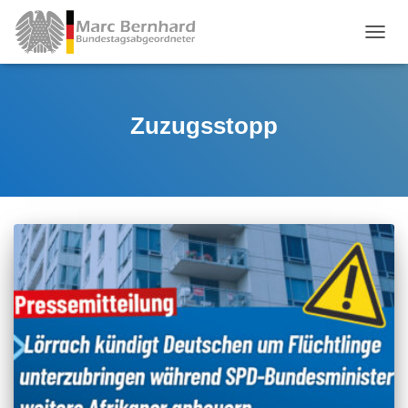
TOGGL
Zuzugsstopp