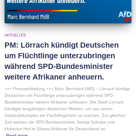
AKTUELLES
PM: Lörrach kündigt Deutschen
um Flüchtlinge unterzubringen
während SPD-Bundesminister
weitere Afrikaner anheuern.
+++ Pressemitteilung +++ Marc Bernhard (AfD) – Lörrach kündigt
Deutschen um Flüchtlinge unterzubringen während SPD-
Bundesminister weitere Afrikaner anheuern. Die Stadt Lörrach
kündigte langjährigen deutschen Mietern, um aus einem
Gebäudekomplex ein Flüchtlingsheim zu machen. Zur gleichen
Zeit werben die SPD-Bundesminister Svenja Schulze und
Hubertus Heil in Ghana Afrikaner für Deutschland an.
Read more…