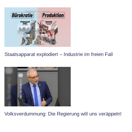
Staatsapparat explodiert – Industrie im freien Fall
Volksverdummung: Die Regierung will uns veräppeln!