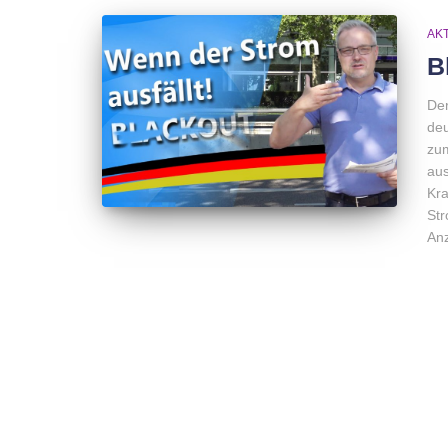
AK
B
Der
deu
zum
aus
Kra
Str
Anz