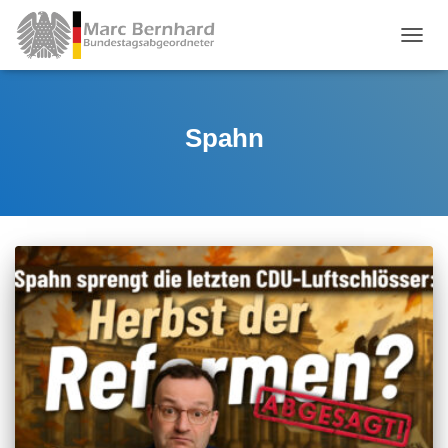
TOGGL
Spahn