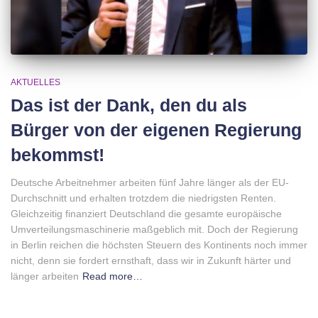
AKTUELLES
Das ist der Dank, den du als
Bürger von der eigenen Regierung
bekommst!
Deutsche Arbeitnehmer arbeiten fünf Jahre länger als der EU-
Durchschnitt und erhalten trotzdem die niedrigsten Renten.
Gleichzeitig finanziert Deutschland die gesamte europäische
Umverteilungsmaschinerie maßgeblich mit. Doch der Regierung
in Berlin reichen die höchsten Steuern des Kontinents noch immer
nicht, denn sie fordert ernsthaft, dass wir in Zukunft härter und
länger arbeiten
Read more…