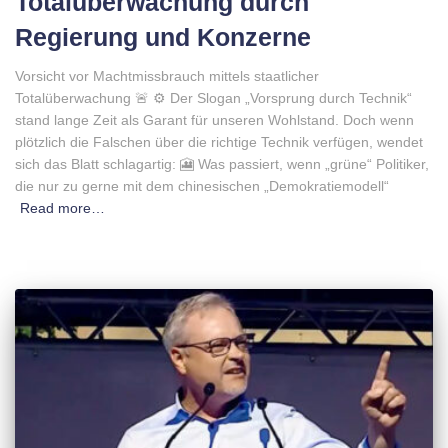
Totalüberwachung durch
Regierung und Konzerne
Vorsicht vor Machtmissbrauch mittels staatlicher
Totalüberwachung 🚨 ⚙️ Der Slogan „Vorsprung durch Technik“
stand lange Zeit als Garant für unseren Wohlstand. Doch wenn
plötzlich die Falschen über die richtige Technik verfügen, wendet
sich das Blatt schlagartig: 🎦 Was passiert, wenn „grüne“ Politiker,
die nur zu gerne mit dem chinesischen „Demokratiemodell“
Read more…