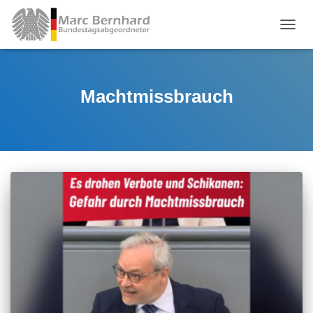
TOGGL
Machtmissbrauch