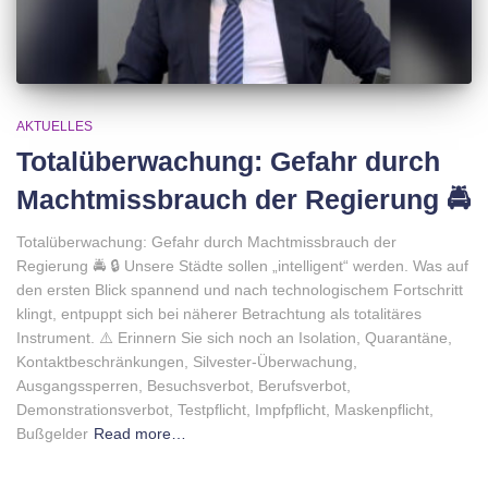
AKTUELLES
Totalüberwachung: Gefahr durch
Machtmissbrauch der Regierung 🚔
Totalüberwachung: Gefahr durch Machtmissbrauch der
Regierung 🚔 🔒 Unsere Städte sollen „intelligent“ werden. Was auf
den ersten Blick spannend und nach technologischem Fortschritt
klingt, entpuppt sich bei näherer Betrachtung als totalitäres
Instrument. ⚠️ Erinnern Sie sich noch an Isolation, Quarantäne,
Kontaktbeschränkungen, Silvester-Überwachung,
Ausgangssperren, Besuchsverbot, Berufsverbot,
Demonstrationsverbot, Testpflicht, Impfpflicht, Maskenpflicht,
Bußgelder
Read more…