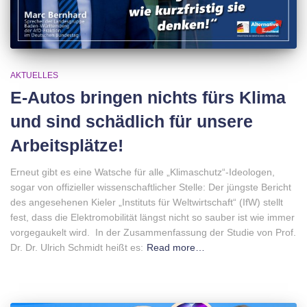
AKTUELLES
E-Autos bringen nichts fürs Klima
und sind schädlich für unsere
Arbeitsplätze!
Erneut gibt es eine Watsche für alle „Klimaschutz“-Ideologen,
sogar von offizieller wissenschaftlicher Stelle: Der jüngste Bericht
des angesehenen Kieler „Instituts für Weltwirtschaft“ (IfW) stellt
fest, dass die Elektromobilität längst nicht so sauber ist wie immer
vorgegaukelt wird. In der Zusammenfassung der Studie von Prof.
Dr. Dr. Ulrich Schmidt heißt es:
Read more…