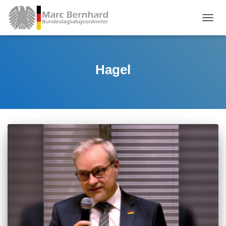
TOGGL
Hagel