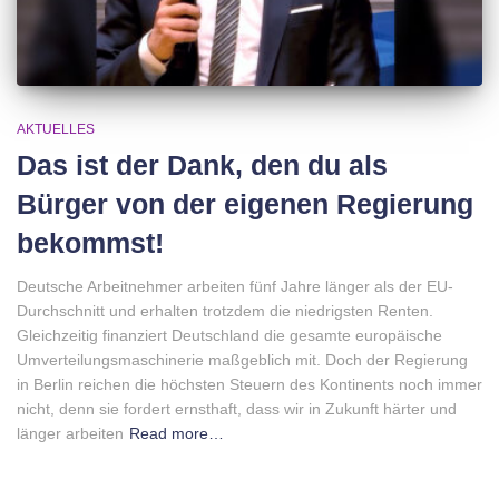
AKTUELLES
Das ist der Dank, den du als
Bürger von der eigenen Regierung
bekommst!
Deutsche Arbeitnehmer arbeiten fünf Jahre länger als der EU-
Durchschnitt und erhalten trotzdem die niedrigsten Renten.
Gleichzeitig finanziert Deutschland die gesamte europäische
Umverteilungsmaschinerie maßgeblich mit. Doch der Regierung
in Berlin reichen die höchsten Steuern des Kontinents noch immer
nicht, denn sie fordert ernsthaft, dass wir in Zukunft härter und
länger arbeiten
Read more…